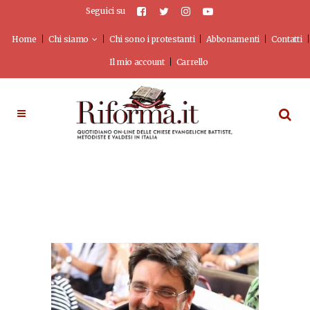
Seguici su
Home
Chi siamo
Chi sono i protestanti
Abbonamenti
Contatti
Il mio account
Carrello