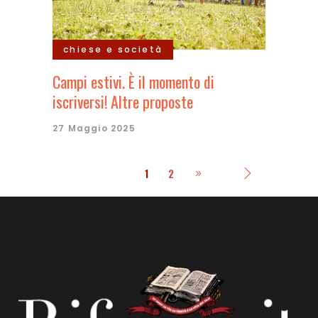
chiese e società
Campi estivi. È il momento di
iscriversi! Altre proposte
27 Maggio 2025
1
2