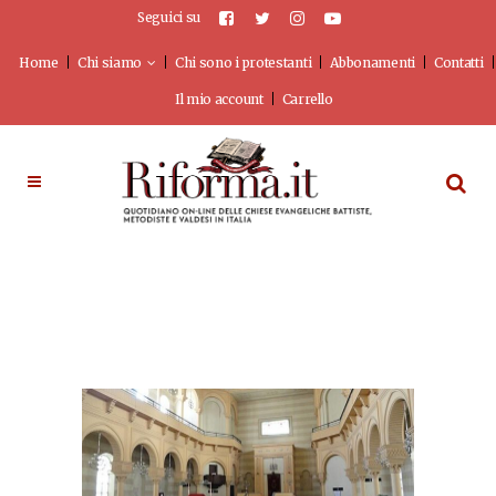
Seguici su
Home
Chi siamo
Chi sono i protestanti
Abbonamenti
Contatti
Il mio account
Carrello