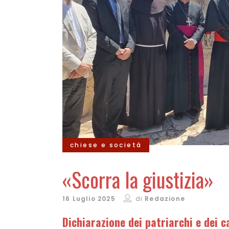
chiese e società
«Scorra la giustizia»
16 Luglio 2025
di
Redazione
Dichiarazione dei patriarchi e dei c