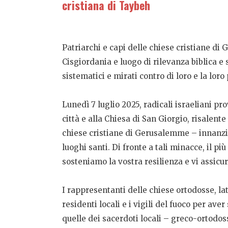
cristiana di Taybeh
Patriarchi e capi delle chiese cristiane di
Cisgiordania e luogo di rilevanza biblica e 
sistematici e mirati contro di loro e la lor
Lunedì 7 luglio 2025, radicali israeliani p
città e alla Chiesa di San Giorgio, risalent
chiese cristiane di Gerusalemme – innanzitu
luoghi santi. Di fronte a tali minacce, il p
sosteniamo la vostra resilienza e vi assicu
I rappresentanti delle chiese ortodosse, lat
residenti locali e i vigili del fuoco per av
quelle dei sacerdoti locali – greco-ortodoss