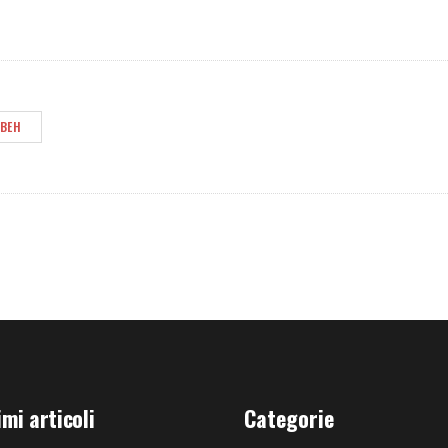
YBEH
imi articoli
Categorie