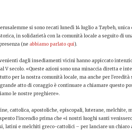
 Gerusalemme si sono recati lunedì 14 luglio a Taybeh, unica 
storica, in solidarietà con la comunità locale a seguito di u
o presenza (ne
abbiamo parlato qui
).
rovenienti dagli insediamenti vicini hanno appiccato intenzi
e al V secolo. «Queste azioni sono una minaccia diretta e in
tto per la nostra comunità locale, ma anche per l’eredità st
iù grande atto di coraggio è continuare a chiamare questo po
riamo le nostre preghiere».
ine, cattolica, apostoliche, episcopali, luterane, melchite,
er spento l’incendio prima che «i nostri luoghi santi venisser
i, latini e melchiti greco-cattolici – per lanciare un chiaro 