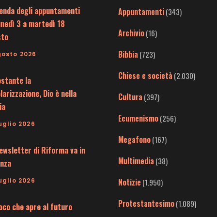
enda degli appuntamenti
Appuntamenti
(343)
unedì 3 a martedì 18
Archivio
(16)
sto
Bibbia
(723)
gosto 2026
Chiese e società
(2.030)
stante la
larizzazione, Dio è nella
Cultura
(397)
ia
Ecumenismo
(256)
uglio 2026
Megafono
(167)
ewsletter di Riforma va in
Multimedia
(38)
nza
uglio 2026
Notizie
(1.950)
Protestantesimo
(1.089)
uoco che apre al futuro