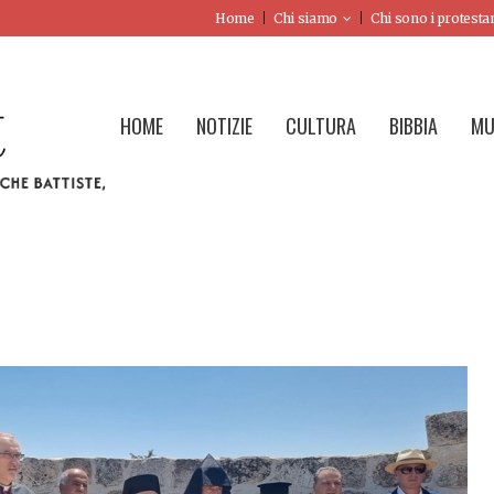
Home
Chi siamo
Chi sono i protesta
HOME
NOTIZIE
CULTURA
BIBBIA
MU