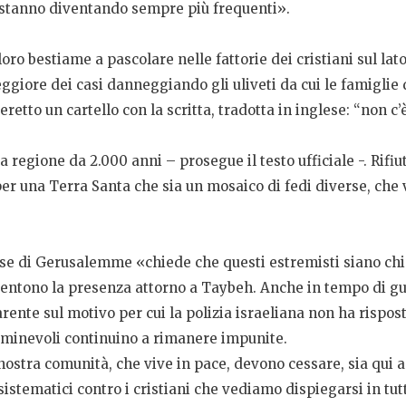
he stanno diventando sempre più frequenti».
loro bestiame a pascolare nelle fattorie dei cristiani sul lat
eggiore dei casi danneggiando gli uliveti da cui le famigli
retto un cartello con la scritta, tradotta in inglese: “non c’è
 regione da 2.000 anni – prosegue il testo ufficiale -. Ri
er una Terra Santa che sia un mosaico di fedi diverse, che
iese di Gerusalemme «chiede che questi estremisti siano chi
nsentono la presenza attorno a Taybeh. Anche in tempo di gue
nte sul motivo per cui la polizia israeliana non ha rispos
ominevoli continuino a rimanere impunite.
a nostra comunità, che vive in pace, devono cessare, sia qui 
istematici contro i cristiani che vediamo dispiegarsi in tut