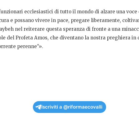
 funzionari ecclesiastici di tutto il mondo di alzare una voc
cura e possano vivere in pace, pregare liberamente, coltiva
Taybeh nel reiterare questa speranza di fronte a una minaccia
le del Profeta Amos, che diventano la nostra preghiera in qu
torrente perenne”».
Iscriviti a @riformaecovalli