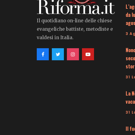
L’ag
da l
Il quotidiano on-line delle chiese
ago
evangeliche battiste, metodiste e
3 A
valdesi in Italia.
Nono
seco
stor
31 L
La N
vaca
31 L
Il f