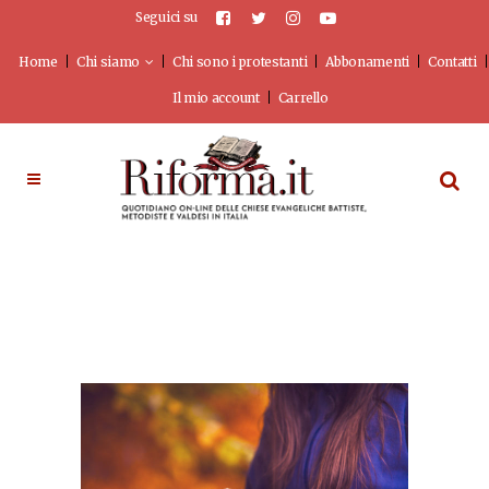
Seguici su
Home
Chi siamo
Chi sono i protestanti
Abbonamenti
Contatti
Il mio account
Carrello