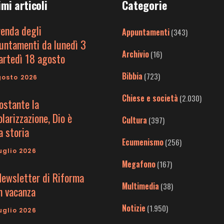
imi articoli
Categorie
genda degli
Appuntamenti
(343)
untamenti da lunedì 3
Archivio
(16)
artedì 18 agosto
Bibbia
(723)
gosto 2026
Chiese e società
(2.030)
ostante la
larizzazione, Dio è
Cultura
(397)
a storia
Ecumenismo
(256)
uglio 2026
Megafono
(167)
Newsletter di Riforma
Multimedia
(38)
in vacanza
Notizie
(1.950)
uglio 2026