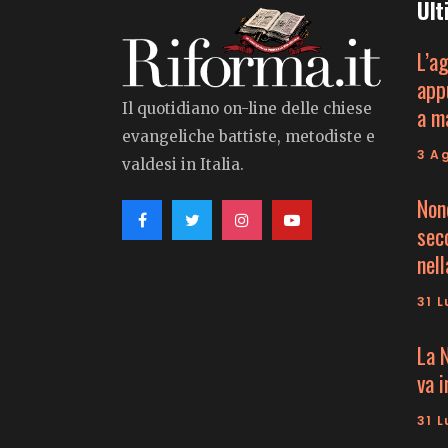
Ult
L’a
app
Il quotidiano on-line delle chiese
a m
evangeliche battiste, metodiste e
3 A
valdesi in Italia.
Non
seco
nell
31 L
La 
va 
31 L