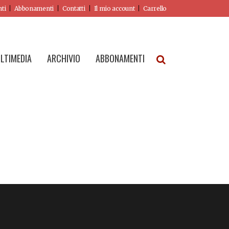
nti
Abbonamenti
Contatti
Il mio account
Carrello
LTIMEDIA
ARCHIVIO
ABBONAMENTI