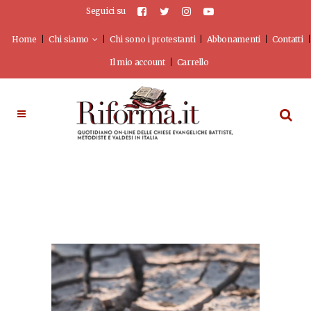
Seguici su
Home
Chi siamo
Chi sono i protestanti
Abbonamenti
Contatti
Il mio account
Carrello