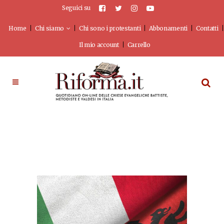
Seguici su
Home
Chi siamo
Chi sono i protestanti
Abbonamenti
Contatti
Il mio account
Carrello