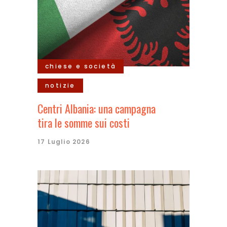
chiese e società
notizie
Centri Albania: una campagna
tira le somme sui costi
17 Luglio 2026