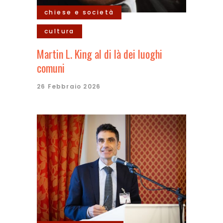
chiese e società
cultura
Martin L. King al di là dei luoghi
comuni
26 Febbraio 2026