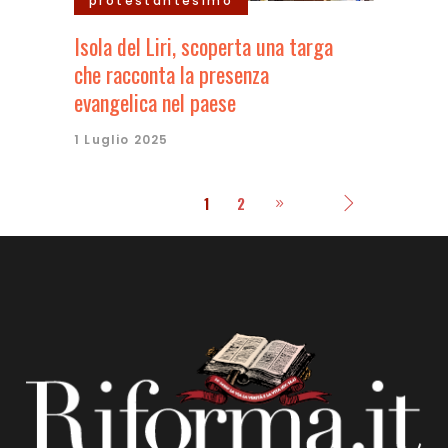
protestantesimo
Isola del Liri, scoperta una targa
che racconta la presenza
evangelica nel paese
1 Luglio 2025
1
2