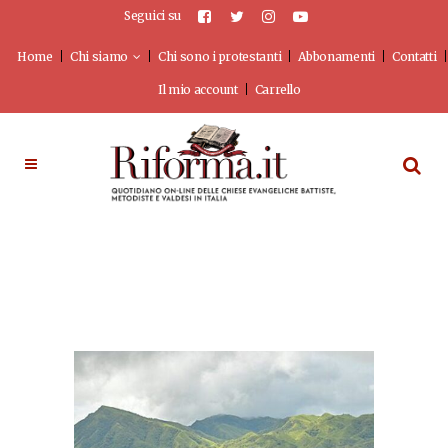
Seguici su
Home
Chi siamo
Chi sono i protestanti
Abbonamenti
Contatti
Il mio account
Carrello