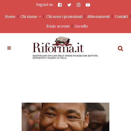
Seguici su
Home
Chi siamo
Chi sono i protestanti
Abbonamenti
Contatti
Il mio account
Carrello