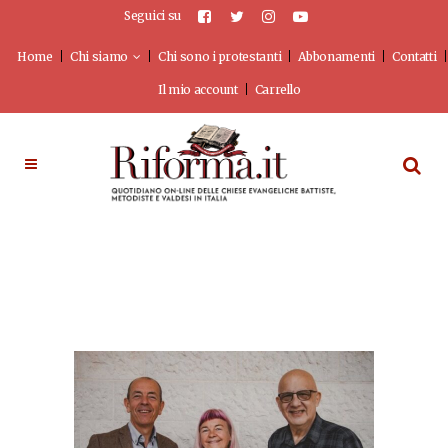
Seguici su
Home
Chi siamo
Chi sono i protestanti
Abbonamenti
Contatti
Il mio account
Carrello