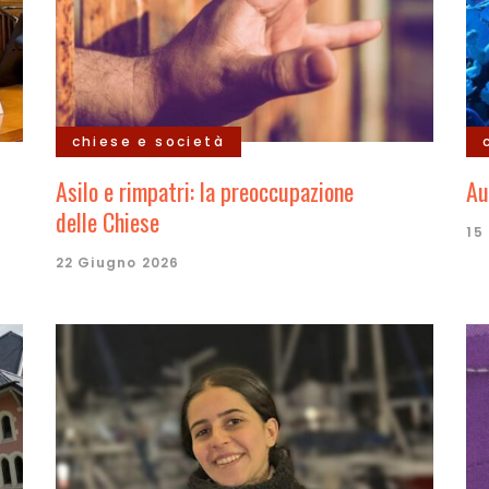
chiese e società
Asilo e rimpatri: la preoccupazione
Au
delle Chiese
15
22 Giugno 2026