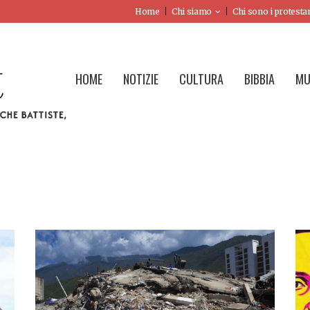
Home
Chi siamo
Chi sono i protesta
HOME
NOTIZIE
CULTURA
BIBBIA
MU