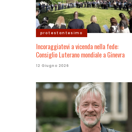
protestantesimo
Incoraggiatevi a vicenda nella fede:
Consiglio Luterano mondiale a Ginevra
12 Giugno 2026