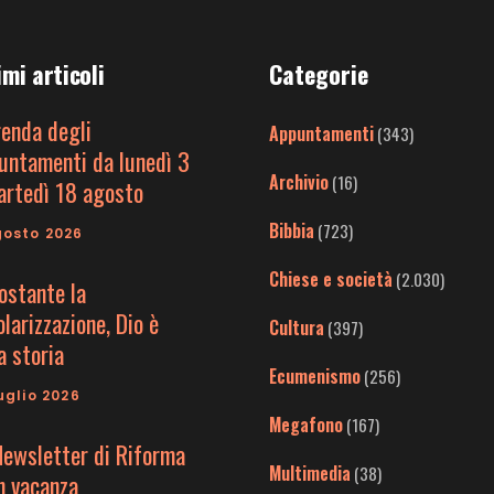
imi articoli
Categorie
genda degli
Appuntamenti
(343)
untamenti da lunedì 3
Archivio
(16)
artedì 18 agosto
Bibbia
(723)
gosto 2026
Chiese e società
(2.030)
ostante la
larizzazione, Dio è
Cultura
(397)
a storia
Ecumenismo
(256)
uglio 2026
Megafono
(167)
Newsletter di Riforma
Multimedia
(38)
in vacanza