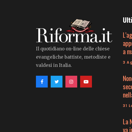
Ult
L’a
app
Il quotidiano on-line delle chiese
a m
evangeliche battiste, metodiste e
3 A
valdesi in Italia.
Non
seco
nell
31 L
La 
va 