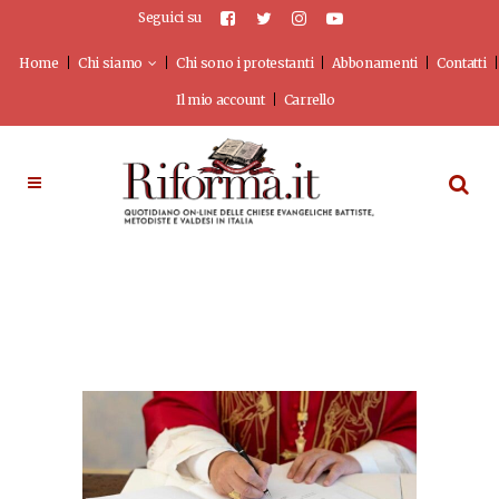
Seguici su
Home
Chi siamo
Chi sono i protestanti
Abbonamenti
Contatti
Il mio account
Carrello