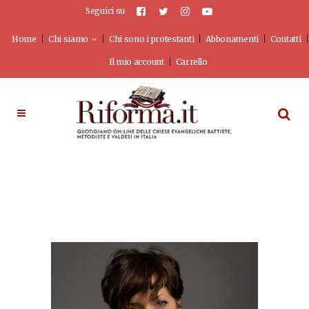
Seguici su
Home
Chi siamo
Chi sono i protestanti
Abbonamenti
Contatti
Il mio account
Carrello