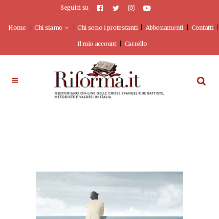
Seguici su
Home
Chi siamo
Chi sono i protestanti
Abbonamenti
Contatti
Il mio account
Carrello