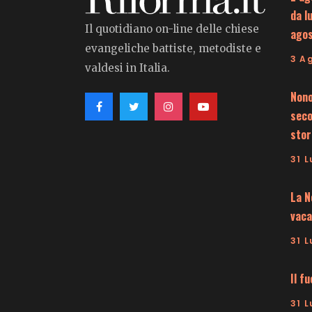
da l
Il quotidiano on-line delle chiese
ago
evangeliche battiste, metodiste e
3 A
valdesi in Italia.
Nono
seco
stor
31 L
La N
vaca
31 L
Il f
31 L