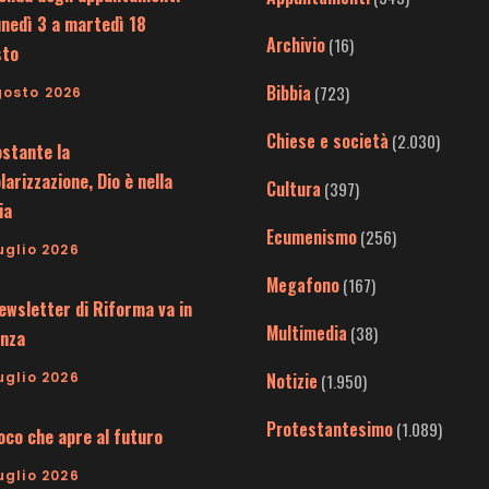
unedì 3 a martedì 18
Archivio
(16)
sto
Bibbia
(723)
gosto 2026
Chiese e società
(2.030)
stante la
larizzazione, Dio è nella
Cultura
(397)
ia
Ecumenismo
(256)
uglio 2026
Megafono
(167)
ewsletter di Riforma va in
Multimedia
(38)
nza
uglio 2026
Notizie
(1.950)
Protestantesimo
(1.089)
uoco che apre al futuro
uglio 2026