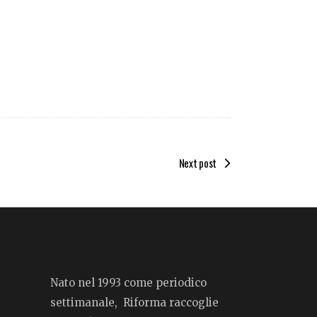
Next post
Nato nel 1993 come periodico
settimanale, Riforma raccoglie