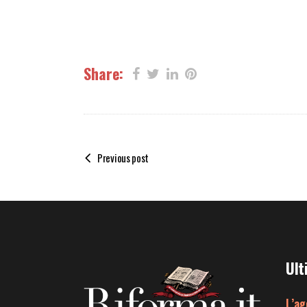
Share:
Previous post
Ult
L’ag