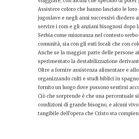
viaggiare, con alcuni che sperano di poter p
Assistere coloro che hanno lasciato le loro
jugoslave e negli anni successivi diedero ai
servire i rom e gli anziani bisognosi dopo 
Serbia come minoranza nel contesto serbo-or
comunità, sia con gli enti locali che con c
Anche se la maggior parte delle persone aiu
sperimentato la destabilizzazione derivante
Oltre a fornire assistenza alimentare e allo
organizzando culti e studi biblici in spagno
fornito un luogo dove possono sentirsi acco
Ciò che sorprende è che una percentuale sig
condizioni di grande bisogno, e alcuni vivo
tangibile dell’opera che Cristo sta compiendo