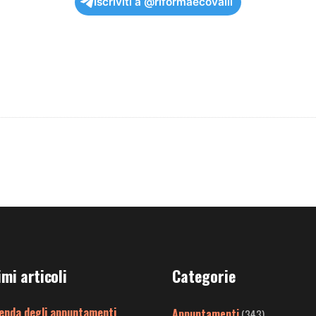
Iscriviti a @riformaecovalli
imi articoli
Categorie
enda degli appuntamenti
Appuntamenti
(343)