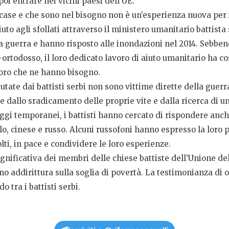
oi entrare nei vicini paesi dell’UE.
 case e che sono nel bisogno non è un’esperienza nuova per i
uto agli sfollati attraverso il ministero umanitario battista
la guerra e hanno risposto alle inondazioni nel 2014. Sebbene
todosso, il loro dedicato lavoro di aiuto umanitario ha cost
oloro che ne hanno bisogno.
tate dai battisti serbi non sono vittime dirette della guerr
 dallo sradicamento delle proprie vite e dalla ricerca di u
ggi temporanei, i battisti hanno cercato di rispondere anche 
lo, cinese e russo. Alcuni russofoni hanno espresso la loro 
lti, in pace e condividere le loro esperienze.
nificativa dei membri delle chiese battiste dell’Unione delle
no addirittura sulla soglia di povertà. La testimonianza di
 tra i battisti serbi.