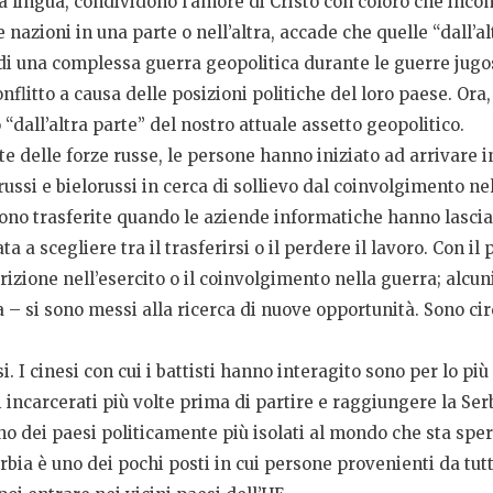
a lingua, condividono l’amore di Cristo con coloro che inco
e nazioni in una parte o nell’altra, accade che quelle “dall’
 una complessa guerra geopolitica durante le guerre jugos
flitto a causa delle posizioni politiche del loro paese. Ora
 “dall’altra parte” del nostro attuale assetto geopolitico.
te delle forze russe, le persone hanno iniziato ad arrivare i
russi e bielorussi in cerca di sollievo dal coinvolgimento ne
 sono trasferite quando le aziende informatiche hanno lascia
 a scegliere tra il trasferirsi o il perdere il lavoro. Con il 
izione nell’esercito o il coinvolgimento nella guerra; alcuni
ia – si sono messi alla ricerca di nuove opportunità. Sono cir
. I cinesi con cui i battisti hanno interagito sono per lo più 
i incarcerati più volte prima di partire e raggiungere la Se
 uno dei paesi politicamente più isolati al mondo che sta sp
rbia è uno dei pochi posti in cui persone provenienti da tut