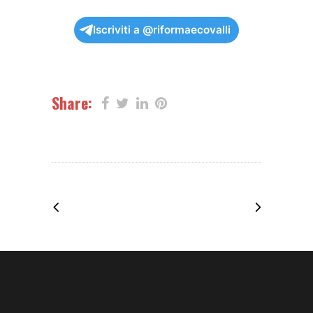
Iscriviti a @riformaecovalli
Share: