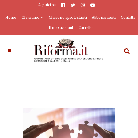
Seguici su
Home
Chi siamo
Chi sono i protestanti
Abbonamenti
Contatti
Il mio account
Carrello