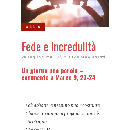
bibbia
Fede e incredulità
26 Luglio 2024
di
Stanislao Calati
Un giorno una parola –
commento a Marco 9, 23-24
Egli abbatte, e nessuno può ricostruire.
Chiude un uomo in prigione, e non c’è
chi gli apra
Giobbe 12, 14