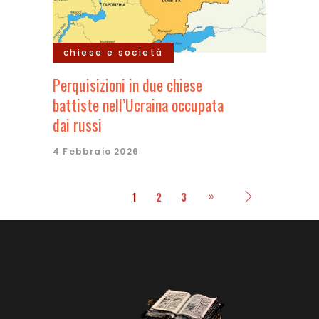
chiese e società
Perquisizioni in due chiese
battiste nell’Ucraina occupata
dai russi
4 Febbraio 2026
1
2
3