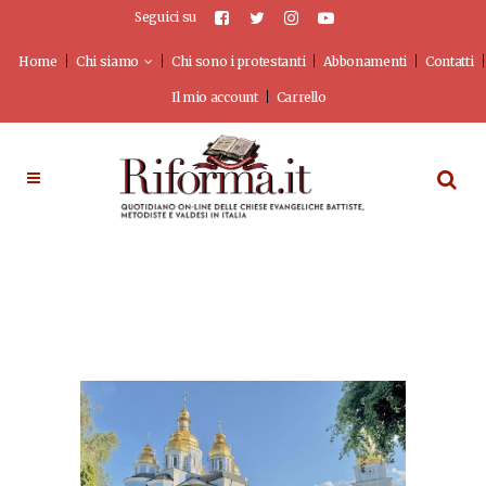
Seguici su
Home
Chi siamo
Chi sono i protestanti
Abbonamenti
Contatti
Il mio account
Carrello