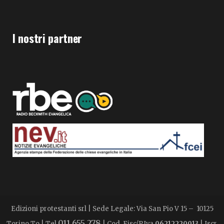
I nostri partner
Edizioni protestanti srl | Sede Legale: Via San Pio V 15 – 10125
011 655 278
Torino To | Tel
| Cod. Fisc/P.Iva
06212220013
| Iscr.