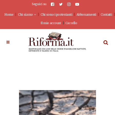
Seguici su
Home
Chi siamo
Chi sono i protestanti
Abbonamenti
Contatti
Il mio account
Carrello