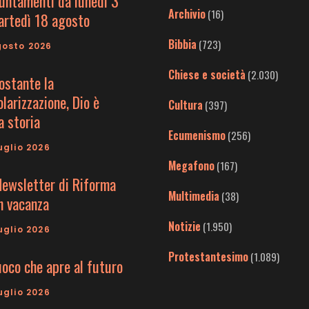
untamenti da lunedì 3
Archivio
(16)
artedì 18 agosto
Bibbia
(723)
gosto 2026
Chiese e società
(2.030)
ostante la
larizzazione, Dio è
Cultura
(397)
a storia
Ecumenismo
(256)
uglio 2026
Megafono
(167)
Newsletter di Riforma
Multimedia
(38)
in vacanza
Notizie
(1.950)
uglio 2026
Protestantesimo
(1.089)
uoco che apre al futuro
uglio 2026