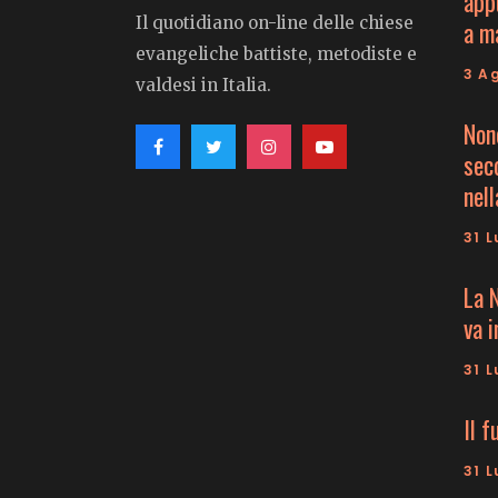
app
Il quotidiano on-line delle chiese
a m
evangeliche battiste, metodiste e
3 A
valdesi in Italia.
Non
seco
nell
31 L
La 
va 
31 L
Il f
31 L