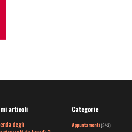
imi articoli
Categorie
genda degli
Appuntamenti
(343)