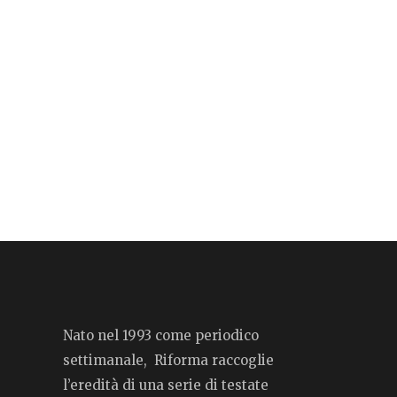
Nato nel 1993 come periodico
settimanale, Riforma raccoglie
l’eredità di una serie di testate