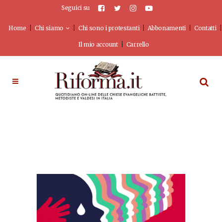
Seguici su
Home
Chi siamo
Chi sono i protestanti
Abbonamenti
Contatti
Il mio account
Carrello