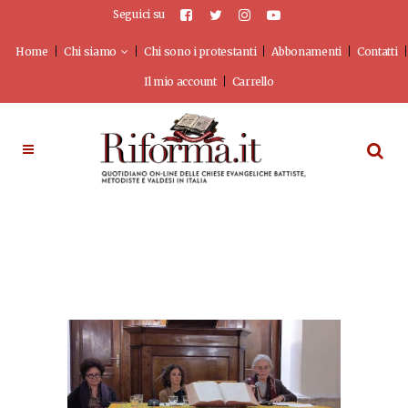
Seguici su
Home
Chi siamo
Chi sono i protestanti
Abbonamenti
Contatti
Il mio account
Carrello