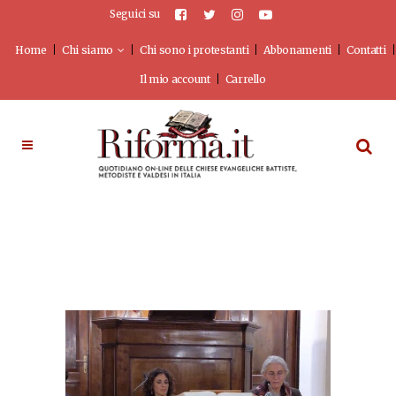
Seguici su
Home
Chi siamo
Chi sono i protestanti
Abbonamenti
Contatti
Il mio account
Carrello