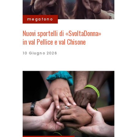
megafono
Nuovi sportelli di «SvoltaDonna»
in val Pellice e val Chisone
10 Giugno 2026