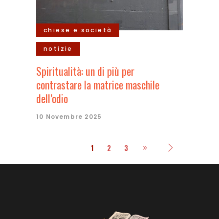
chiese e società
notizie
Spiritualità: un di più per
contrastare la matrice maschile
dell’odio
10 Novembre 2025
1
2
3