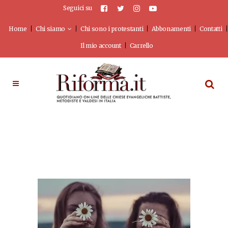
Seguici su
Home
Chi siamo
Chi sono i protestanti
Abbonamenti
Contatti
Il mio account
Carrello