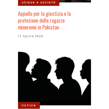
chiese e società
Appello per la giustizia e la
protezione delle ragazze
minorenni in Pakistan
17 Aprile 2026
notizie