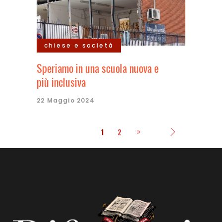
chiese e società
Speriamo in una scuola nuova e
più inclusiva
22 Maggio 2024
1
2