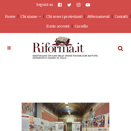
Seguici su
Home
Chi siamo
Chi sono i protestanti
Abbonamenti
Contatti
Il mio account
Carrello