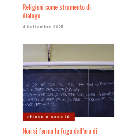
Religioni come strumento di
dialogo
4 Settembre 2025
chiese e società
Non si ferma la fuga dall’ora di