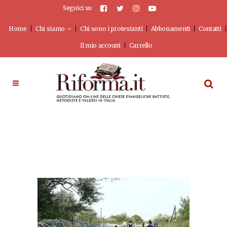
Seguici su
Home
Chi siamo
Chi sono i protestanti
Abbonamenti
Contatti
Il mio account
Carrello