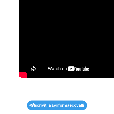
Iscriviti a @riformaecovalli