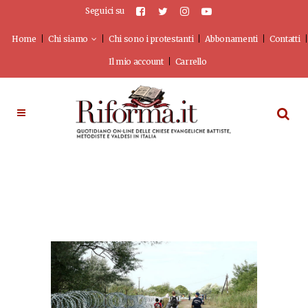
Seguici su
Home
Chi siamo
Chi sono i protestanti
Abbonamenti
Contatti
Il mio account
Carrello