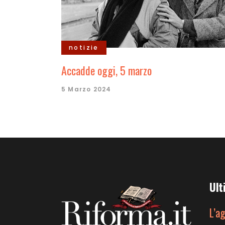
notizie
Accadde oggi, 5 marzo
5 Marzo 2024
Ult
L’a