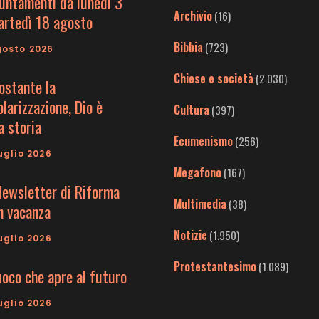
untamenti da lunedì 3
Archivio
(16)
artedì 18 agosto
Bibbia
(723)
gosto 2026
Chiese e società
(2.030)
ostante la
larizzazione, Dio è
Cultura
(397)
a storia
Ecumenismo
(256)
uglio 2026
Megafono
(167)
Newsletter di Riforma
Multimedia
(38)
in vacanza
Notizie
(1.950)
uglio 2026
Protestantesimo
(1.089)
uoco che apre al futuro
uglio 2026