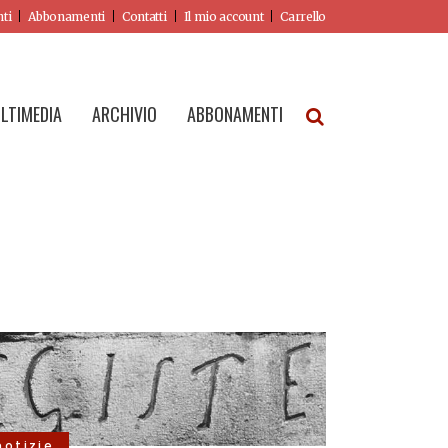
nti
Abbonamenti
Contatti
Il mio account
Carrello
LTIMEDIA
ARCHIVIO
ABBONAMENTI
notizie