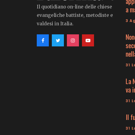
app
Il quotidiano on-line delle chiese
a m
evangeliche battiste, metodiste e
3 A
valdesi in Italia.
Non
seco
nell
31 L
La 
va 
31 L
Il f
31 L