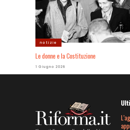
notizie
Le donne e la Costituzione
1 Giugno 2026
Ult
L’a
app