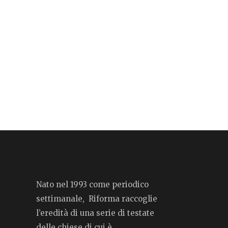
Nato nel 1993 come periodico
settimanale, Riforma raccoglie
l’eredità di una serie di testate
delle chiese di cui è