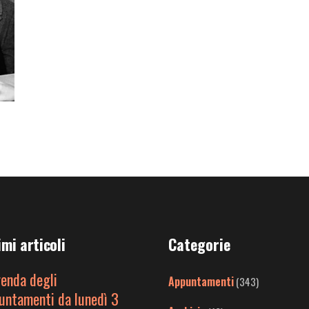
imi articoli
Categorie
genda degli
Appuntamenti
(343)
untamenti da lunedì 3