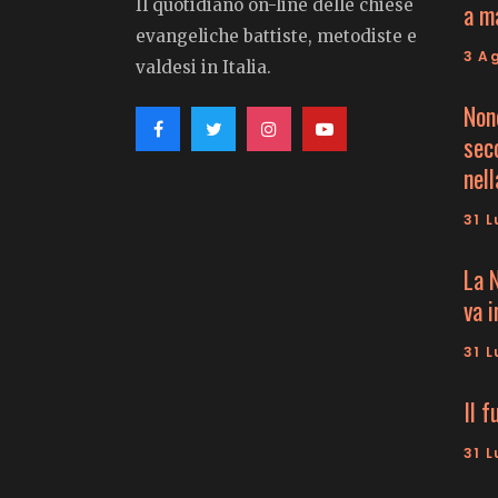
Il quotidiano on-line delle chiese
a m
evangeliche battiste, metodiste e
3 A
valdesi in Italia.
Non
seco
nell
31 L
La 
va 
31 L
Il f
31 L