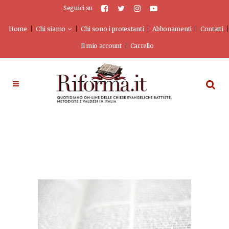
Seguici su
Home
Chi siamo
Chi sono i protestanti
Abbonamenti
Contatti
Il mio account
Carrello