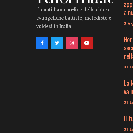
app
Il quotidiano on-line delle chiese
a m
evangeliche battiste, metodiste e
3 A
valdesi in Italia.
Non
seco
nell
31 L
La 
va 
31 L
Il f
31 L