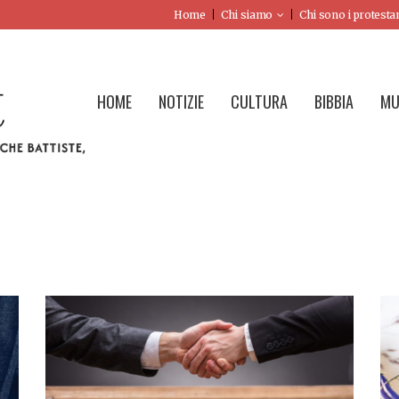
Home
Chi siamo
Chi sono i protesta
HOME
NOTIZIE
CULTURA
BIBBIA
MU