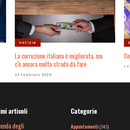
notizie
La corruzione italiana è migliorata, ma
Co
c’è ancora molta strada da fare
1 
22 Febbraio 2024
imi articoli
Categorie
genda degli
Appuntamenti
(343)