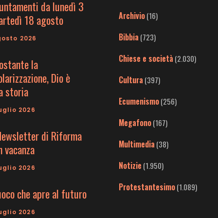
untamenti da lunedì 3
Archivio
(16)
artedì 18 agosto
Bibbia
(723)
gosto 2026
Chiese e società
(2.030)
ostante la
larizzazione, Dio è
Cultura
(397)
a storia
Ecumenismo
(256)
uglio 2026
Megafono
(167)
Newsletter di Riforma
Multimedia
(38)
in vacanza
Notizie
(1.950)
uglio 2026
Protestantesimo
(1.089)
uoco che apre al futuro
uglio 2026