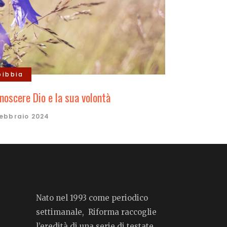
bibbia
noscere Dio e la sua volontà
Febbraio 2024
Nato nel 1993 come periodico
settimanale, Riforma raccoglie
l’eredità di una serie di testate