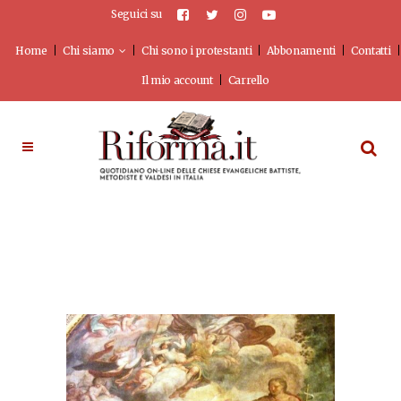
Seguici su
Home
Chi siamo
Chi sono i protestanti
Abbonamenti
Contatti
Il mio account
Carrello