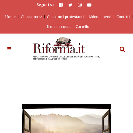
Seguici su
Home
Chi siamo
Chi sono i protestanti
Abbonamenti
Contatti
Il mio account
Carrello