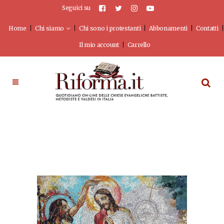
Seguici su
Home
Chi siamo
Chi sono i protestanti
Abbonamenti
Contatti
Il mio account
Carrello