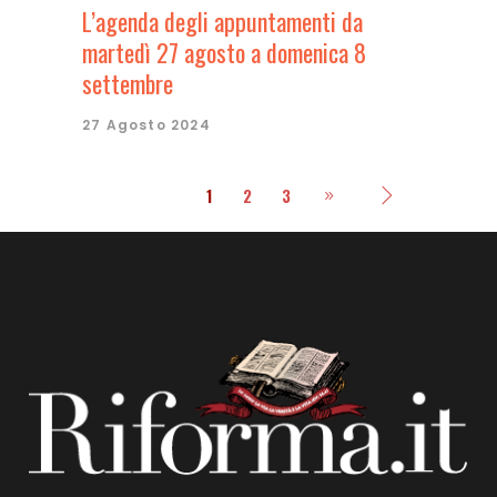
L’agenda degli appuntamenti da
martedì 27 agosto a domenica 8
settembre
27 Agosto 2024
1
2
3