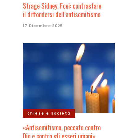
Strage Sidney. Fcei: contrastare
il diffondersi dell’antisemitismo
17 Dicembre 2025
chiese e società
«Antisemitismo, peccato contro
Dio e contro gli esseri umani»