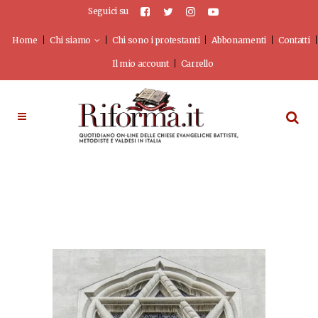
Seguici su
Home
Chi siamo
Chi sono i protestanti
Abbonamenti
Contatti
Il mio account
Carrello