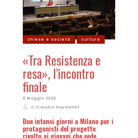
chiese e società
cultura
«Tra Resistenza e
resa», l’incontro
finale
8 Maggio 2026
di
Claudio Geymonat
Due intensi giorni a Milano per i
protagonisti del progetto
rivolto ai giovani che vede