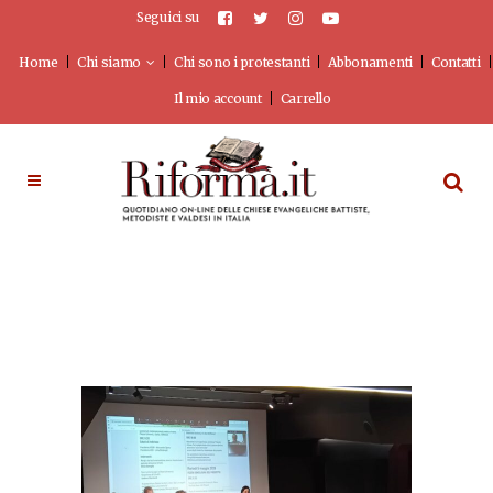
Seguici su
Home
Chi siamo
Chi sono i protestanti
Abbonamenti
Contatti
Il mio account
Carrello