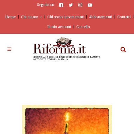
Seguici su
Home
Chi siamo
Chi sono i protestanti
Abbonamenti
Contatti
Il mio account
Carrello