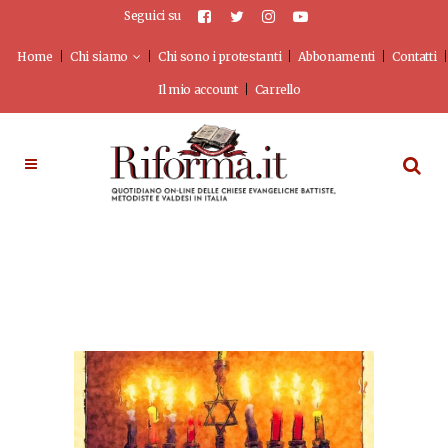
Seguici su
Home
Chi siamo
Chi sono i protestanti
Abbonamenti
Contatti
Il mio account
Carrello