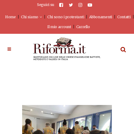
Seguici su
Home
Chi siamo
Chi sono i protestanti
Abbonamenti
Contatti
Il mio account
Carrello