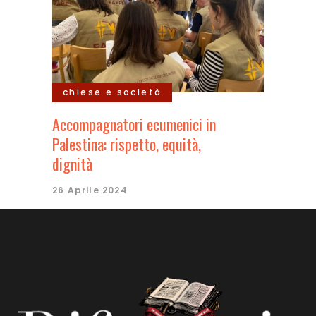
chiese e società
Accompagnatori ecumenici in
Palestina: rispetto, equità,
dignità
26 Aprile 2024