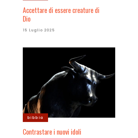
Accettare di essere creature di
Dio
15 Luglio 2025
bibbia
Contrastare i nuovi idoli