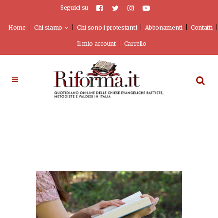
Seguici su
Home
Chi siamo
Chi sono i protestanti
Abbonamenti
Contatti
Il mio account
Carrello