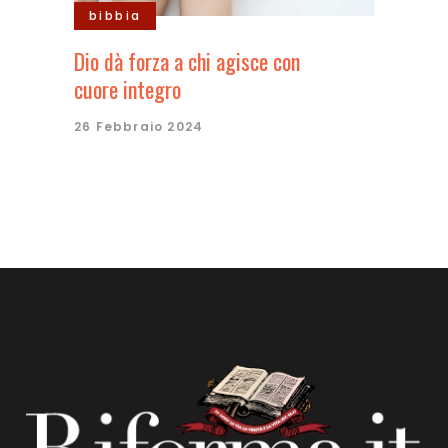
bibbia
Dio dà forza a chi agisce con
cuore integro
26 Febbraio 2024