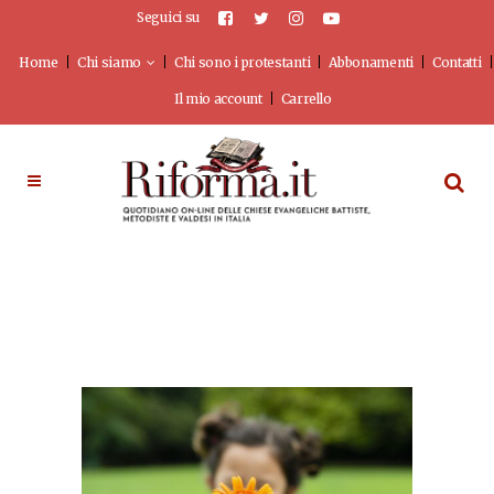
Seguici su
Home
Chi siamo
Chi sono i protestanti
Abbonamenti
Contatti
Il mio account
Carrello