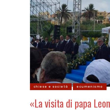
chiese e società
ecumenismo
«La visita di papa Le