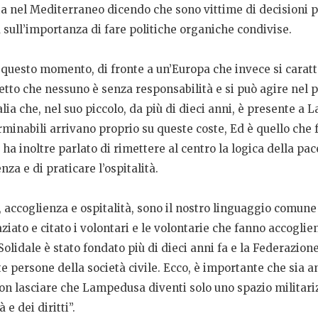
ta nel Mediterraneo dicendo che sono vittime di decisioni 
 sull’importanza di fare politiche organiche condivise.
 questo momento, di fronte a un’Europa che invece si caratt
tto che nessuno è senza responsabilità e si può agire nel p
lia che, nel suo piccolo, da più di dieci anni, è presente 
minabili arrivano proprio su queste coste, Ed è quello che 
a inoltre parlato di rimettere al centro la logica della pace
za e di praticare l’ospitalità.
a, accoglienza e ospitalità, sono il nostro linguaggio com
aziato e citato i volontari e le volontarie che fanno accog
idale è stato fondato più di dieci anni fa e la Federazion
te persone della società civile. Ecco, è importante che sia an
non lasciare che Lampedusa diventi solo uno spazio militari
e dei diritti”.