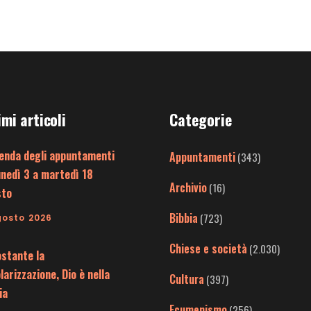
imi articoli
Categorie
enda degli appuntamenti
Appuntamenti
(343)
unedì 3 a martedì 18
Archivio
(16)
sto
Bibbia
(723)
gosto 2026
Chiese e società
(2.030)
stante la
larizzazione, Dio è nella
Cultura
(397)
ia
Ecumenismo
(256)