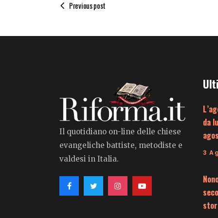
Previous post
Ult
L’ag
da l
Il quotidiano on-line delle chiese
ago
evangeliche battiste, metodiste e
3 A
valdesi in Italia.
Nono
seco
stor