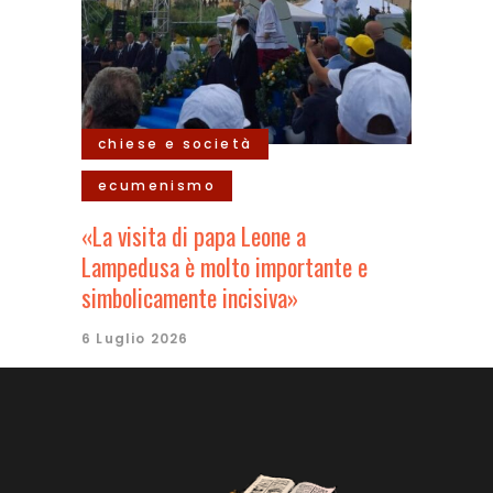
chiese e società
ecumenismo
«La visita di papa Leone a
Lampedusa è molto importante e
simbolicamente incisiva»
6 Luglio 2026