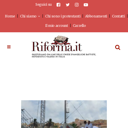
Seguici su
Home
Chi siamo
Chi sono i protestanti
Abbonamenti
Contatti
Il mio account
Carrello