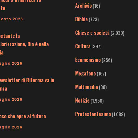
Archivio
(16)
sto
Bibbia
(723)
gosto 2026
Chiese e società
(2.030)
stante la
larizzazione, Dio è nella
Cultura
(397)
ia
Ecumenismo
(256)
uglio 2026
Megafono
(167)
ewsletter di Riforma va in
Multimedia
(38)
nza
uglio 2026
Notizie
(1.950)
Protestantesimo
(1.089)
uoco che apre al futuro
uglio 2026