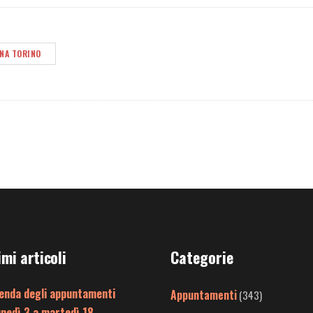
ANA TORINO
imi articoli
Categorie
enda degli appuntamenti
Appuntamenti
(343)
unedì 3 a martedì 18