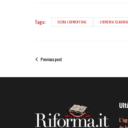
Tags:
ELENA LOEWENTHAL
LIBRERIA CLAUDI
Previous post
Ult
L’ag
da l