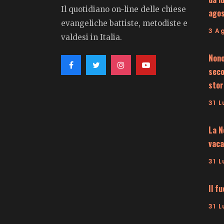
Il quotidiano on-line delle chiese
ago
evangeliche battiste, metodiste e
3 A
valdesi in Italia.
Nono
seco
stor
31 L
La N
vaca
31 L
Il f
31 L