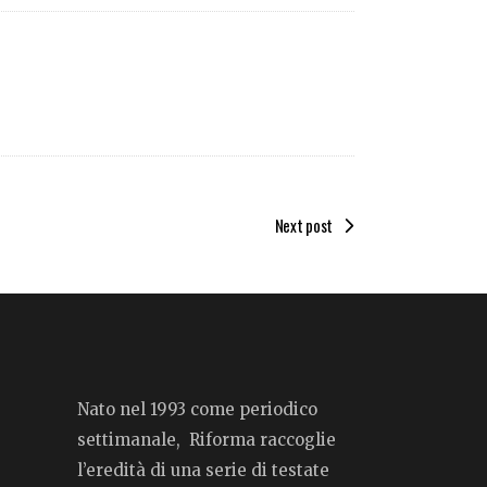
Next post
Nato nel 1993 come periodico
settimanale, Riforma raccoglie
l’eredità di una serie di testate