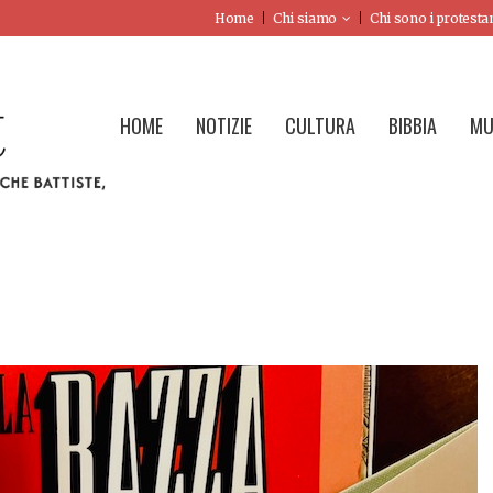
Home
Chi siamo
Chi sono i protesta
HOME
NOTIZIE
CULTURA
BIBBIA
MU