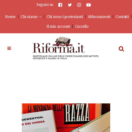
Seguici su
Home
Chi siamo
Chi sono i protestanti
Abbonamenti
Contatti
Il mio account
Carrello