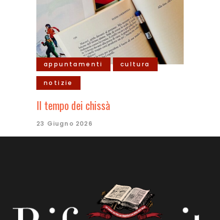
appuntamenti
cultura
notizie
Il tempo dei chissà
23 Giugno 2026