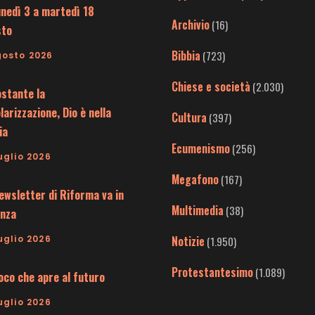
unedì 3 a martedì 18
Archivio
(16)
sto
Bibbia
(723)
gosto 2026
Chiese e società
(2.030)
stante la
larizzazione, Dio è nella
Cultura
(397)
ia
Ecumenismo
(256)
uglio 2026
Megafono
(167)
ewsletter di Riforma va in
Multimedia
(38)
nza
uglio 2026
Notizie
(1.950)
Protestantesimo
(1.089)
uoco che apre al futuro
uglio 2026