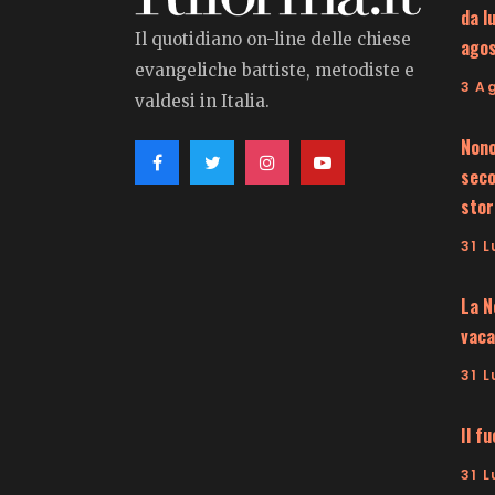
da l
Il quotidiano on-line delle chiese
ago
evangeliche battiste, metodiste e
3 A
valdesi in Italia.
Nono
seco
stor
31 L
La N
vaca
31 L
Il f
31 L