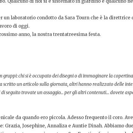
bo. Qualcuno di noi si è sistemato in giardino e qualcuno ne
r un laboratorio condotto da Sara Tourn che è la direttrice
avoro di oggi.
prossimo anno, la nostra trentatreesima festa.
n gruppi: chi si è occupato dei disegni o di immaginare la copertina 
 scritto un articolo sulla giornata, altri hanno realizzato delle inte
i seguito trovate un assaggio… per gli altri contenuti… dovete aspe
enicale da quando ero piccola. Adesso frequento il coro. A
e: Grazia, Josephine, Annaliza e Auntie Dinah. Abbiamo due