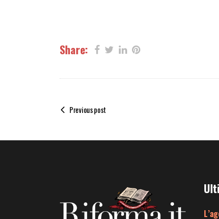
Share:
Previous post
Ult
L’ag