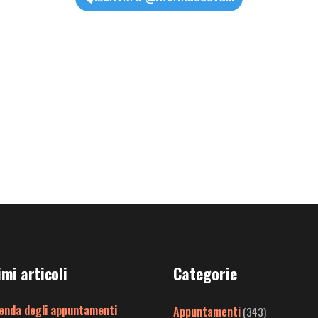
imi articoli
Categorie
enda degli appuntamenti
Appuntamenti
(343)