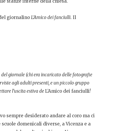
lle stanze interne della chiesa.
 del giornalino
L’Amico dei fanciulli
. Il
del giornale (chi era incaricato delle fotografie
rviste agli adulti presenti, e un piccolo gruppo
ttare l’uscita estiva de
L’Amico dei fanciulli
!
vevo sempre desiderato andare al coro ma ci
 scuole domenicali diverse, a Vicenza e a