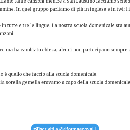
ntiamo tante canzoni mentre a San Faustino facciamo sched
mine. In quel gruppo parliamo di più in inglese e in twi; l’
in tutte e tre le lingue. La nostra scuola domenicale sta 
anzoni.
ice ma ha cambiato chiesa; alcuni non partecipano sempre 
o è quello che faccio alla scuola domenicale.
mia sorella gemella eravamo a capo della scuola domenicale.
Iscriviti a @riformaecovalli