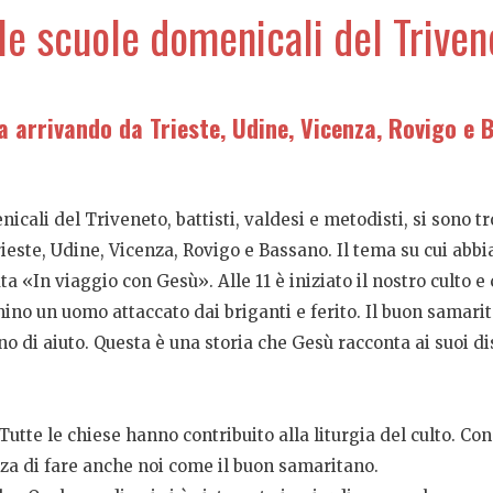
le scuole domenicali del Triven
ta arrivando da Trieste, Udine, Vicenza, Rovigo e
enicali del Triveneto, battisti, valdesi e metodisti, si sono
rieste, Udine, Vicenza, Rovigo e Bassano. Il tema su cui abb
ata «In viaggio con Gesù». Alle 11 è iniziato il nostro culto 
no un uomo attaccato dai briganti e ferito. Il buon samari
 di aiuto. Questa è una storia che Gesù racconta ai suoi disc
Tutte le chiese hanno contribuito alla liturgia del culto. C
orza di fare anche noi come il buon samaritano.