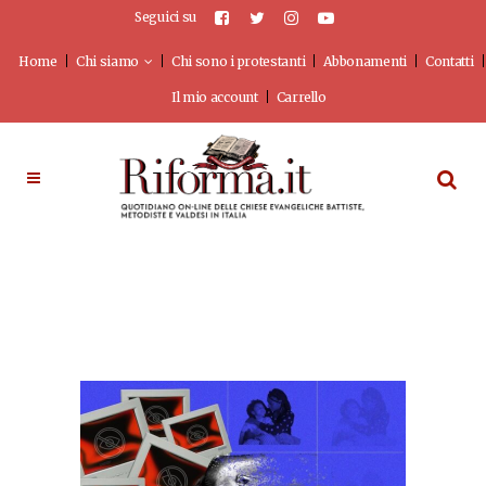
Seguici su
Home
Chi siamo
Chi sono i protestanti
Abbonamenti
Contatti
Il mio account
Carrello