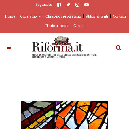
Seguici su
Home
Chi siamo
Chi sono i protestanti
Abbonamenti
Contatti
Il mio account
Carrello