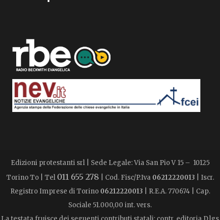
Edizioni protestanti srl | Sede Legale: Via San Pio V 15 – 10125
011 655 278
Torino To | Tel
| Cod. Fisc/P.Iva
06212220013
| Iscr.
Registro Imprese di Torino
06212220013
| R.E.A. 770674 | Cap.
Sociale 51.000,00 int. vers.
La testata fruisce dei seguenti contributi statali: contr. editoria D.lgs