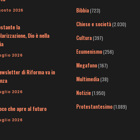
Bibbia
(723)
gosto 2026
Chiese e società
(2.030)
stante la
larizzazione, Dio è nella
Cultura
(397)
ia
Ecumenismo
(256)
uglio 2026
Megafono
(167)
ewsletter di Riforma va in
Multimedia
(38)
nza
uglio 2026
Notizie
(1.950)
Protestantesimo
(1.089)
uoco che apre al futuro
uglio 2026