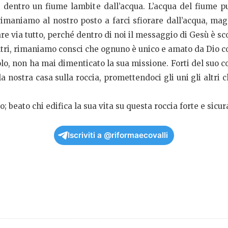
 dentro un fiume lambite dall’acqua. L’acqua del fiume p
imaniamo al nostro posto a farci sfiorare dall’acqua, maga
re via tutto, perché dentro di noi il messaggio di Gesù è scol
ltri, rimaniamo consci che ognuno è unico e amato da Dio cos
o, non ha mai dimenticato la sua missione. Forti del suo c
la nostra casa sulla roccia, promettendoci gli uni gli altri
o; beato chi edifica la sua vita su questa roccia forte e sicu
Iscriviti a @riformaecovalli