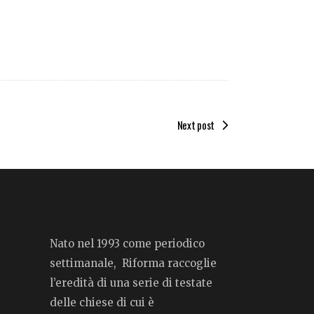
Next post
Nato nel 1993 come periodico
settimanale, Riforma raccoglie
l’eredità di una serie di testate
delle chiese di cui è