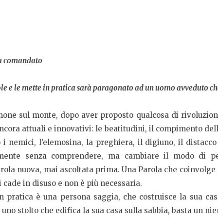
eva comandato
e e le mette in pratica sarà paragonato ad un uomo avveduto che 
one sul monte, dopo aver proposto qualcosa di rivoluziona
ora attuali e innovativi: le beatitudini, il compimento della l
i nemici, l’elemosina, la preghiera, il digiuno, il distacco
camente senza comprendere, ma cambiare il modo di pen
ola nuova, mai ascoltata prima. Una Parola che coinvolge o
li cade in disuso e non è più necessaria.
in pratica è una persona saggia, che costruisce la sua cas
 uno stolto che edifica la sua casa sulla sabbia, basta un nie