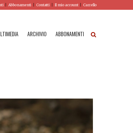
nti
Abbonamenti
Contatti
Il mio account
Carrello
LTIMEDIA
ARCHIVIO
ABBONAMENTI