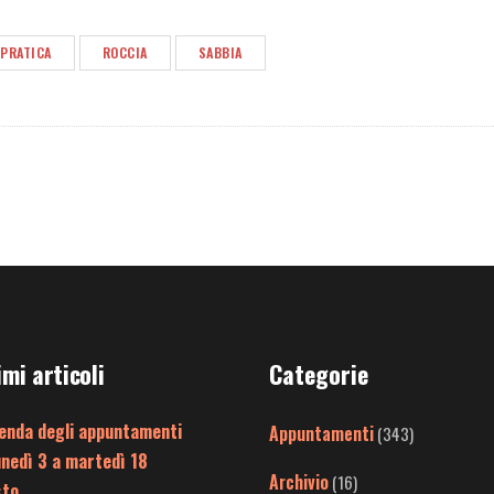
 PRATICA
ROCCIA
SABBIA
imi articoli
Categorie
enda degli appuntamenti
Appuntamenti
(343)
unedì 3 a martedì 18
Archivio
(16)
sto