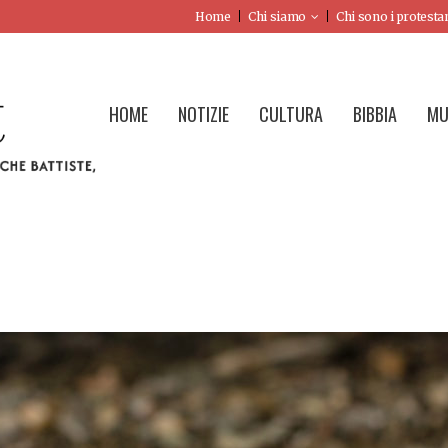
Home
Chi siamo
Chi sono i protesta
HOME
NOTIZIE
CULTURA
BIBBIA
MU