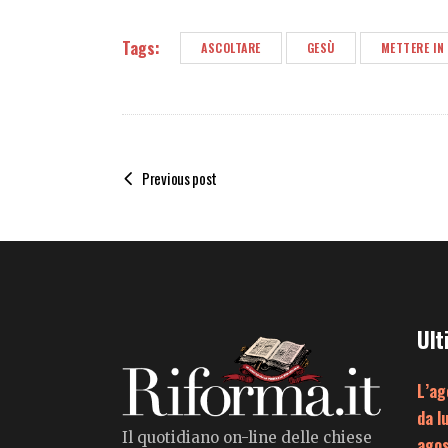
Tags:
ASCOLTARE
GESÙ
METTERE IN
Previous post
Ult
L’ag
da l
Il quotidiano on-line delle chiese
ago