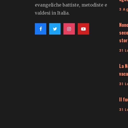
evangeliche battiste, metodiste e
3 A
valdesi in Italia.
Nono
seco
stor
31 L
La N
vaca
31 L
Il f
31 L