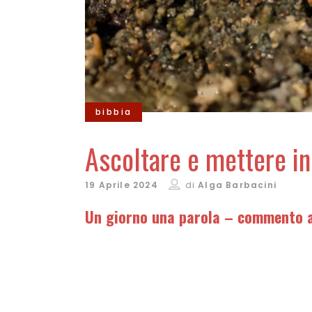
bibbia
Ascoltare e mettere in
19 Aprile 2024
di
Alga Barbacini
Un giorno una parola – commento a