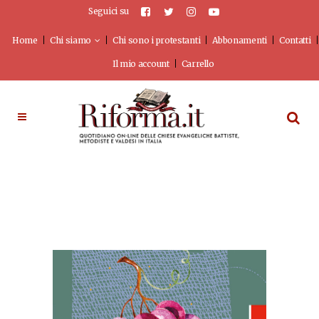
Seguici su
Home
Chi siamo
Chi sono i protestanti
Abbonamenti
Contatti
Il mio account
Carrello