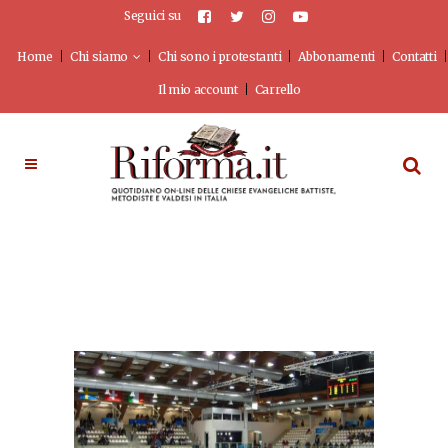
Seguici su
Home
Chi siamo
Chi sono i protestanti
Abbonamenti
Contatti
Il mio account
Carrello